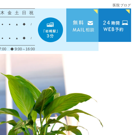
医院ブログ
木
金
土
日
祝
●
●
▲
◆
/
●
●
▲
◆
/
7:00
◆ 9:00～16:00