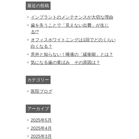
最近の投稿
インプラントのメンテナンスが大切な理由
歯を失うことで「見えない出費」が生じ
る!?
オフィスホワイトニングは1回でどのくらい
白くなる？
意外と知らない！唾液の「緩衝能」とは？
気になる歯の黄ばみ その原因は？
カテゴリー
医院ブログ
アーカイブ
2025年5月
2025年4月
2025年3月